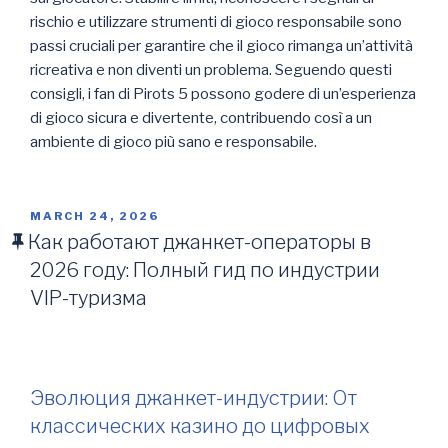
rischio e utilizzare strumenti di gioco responsabile sono
passi cruciali per garantire che il gioco rimanga un’attività
ricreativa e non diventi un problema. Seguendo questi
consigli, i fan di Pirots 5 possono godere di un’esperienza
di gioco sicura e divertente, contribuendo così a un
ambiente di gioco più sano e responsabile.
POSTED
MARCH 24, 2026
ON
Как работают джанкет-операторы в
2026 году: Полный гид по индустрии
VIP-туризма
Эволюция джанкет-индустрии: От
классических казино до цифровых