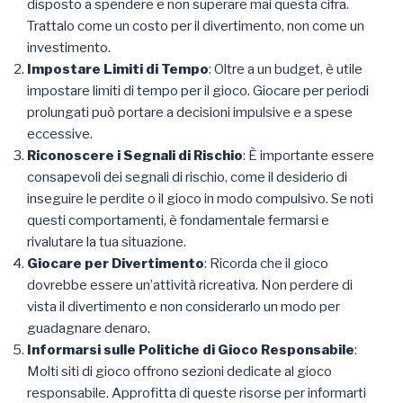
disposto a spendere e non superare mai questa cifra.
Trattalo come un costo per il divertimento, non come un
investimento.
Impostare Limiti di Tempo
: Oltre a un budget, è utile
impostare limiti di tempo per il gioco. Giocare per periodi
prolungati può portare a decisioni impulsive e a spese
eccessive.
Riconoscere i Segnali di Rischio
: È importante essere
consapevoli dei segnali di rischio, come il desiderio di
inseguire le perdite o il gioco in modo compulsivo. Se noti
questi comportamenti, è fondamentale fermarsi e
rivalutare la tua situazione.
Giocare per Divertimento
: Ricorda che il gioco
dovrebbe essere un’attività ricreativa. Non perdere di
vista il divertimento e non considerarlo un modo per
guadagnare denaro.
Informarsi sulle Politiche di Gioco Responsabile
:
Molti siti di gioco offrono sezioni dedicate al gioco
responsabile. Approfitta di queste risorse per informarti