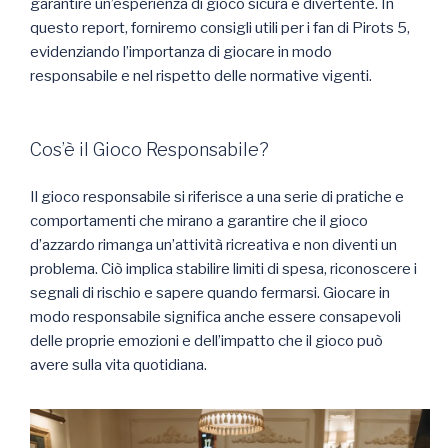
garantire un’esperienza di gioco sicura e divertente. In
questo report, forniremo consigli utili per i fan di Pirots 5,
evidenziando l’importanza di giocare in modo
responsabile e nel rispetto delle normative vigenti.
Cos’è il Gioco Responsabile?
Il gioco responsabile si riferisce a una serie di pratiche e
comportamenti che mirano a garantire che il gioco
d’azzardo rimanga un’attività ricreativa e non diventi un
problema. Ciò implica stabilire limiti di spesa, riconoscere i
segnali di rischio e sapere quando fermarsi. Giocare in
modo responsabile significa anche essere consapevoli
delle proprie emozioni e dell’impatto che il gioco può
avere sulla vita quotidiana.