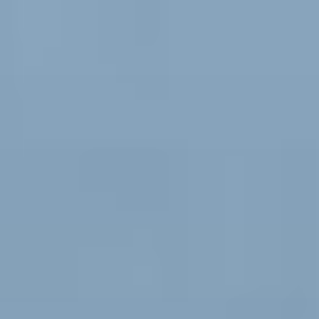
Skip
to
content