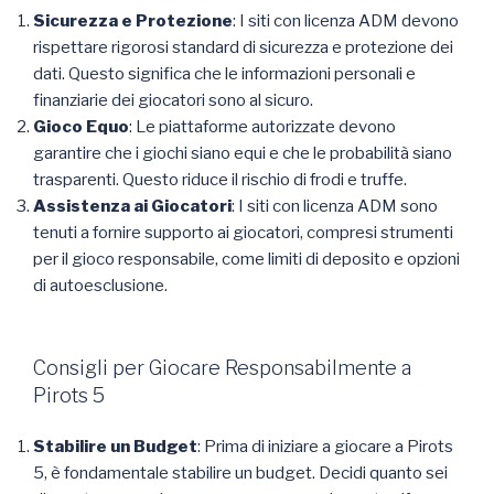
Sicurezza e Protezione
: I siti con licenza ADM devono
rispettare rigorosi standard di sicurezza e protezione dei
dati. Questo significa che le informazioni personali e
finanziarie dei giocatori sono al sicuro.
Gioco Equo
: Le piattaforme autorizzate devono
garantire che i giochi siano equi e che le probabilità siano
trasparenti. Questo riduce il rischio di frodi e truffe.
Assistenza ai Giocatori
: I siti con licenza ADM sono
tenuti a fornire supporto ai giocatori, compresi strumenti
per il gioco responsabile, come limiti di deposito e opzioni
di autoesclusione.
Consigli per Giocare Responsabilmente a
Pirots 5
Stabilire un Budget
: Prima di iniziare a giocare a Pirots
5, è fondamentale stabilire un budget. Decidi quanto sei