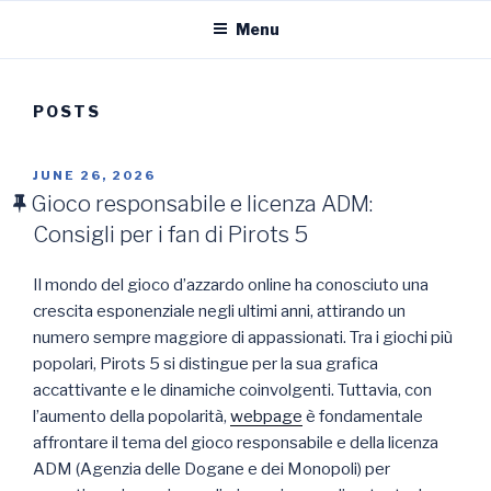
Menu
POSTS
POSTED
JUNE 26, 2026
ON
Gioco responsabile e licenza ADM:
Consigli per i fan di Pirots 5
Il mondo del gioco d’azzardo online ha conosciuto una
crescita esponenziale negli ultimi anni, attirando un
numero sempre maggiore di appassionati. Tra i giochi più
popolari, Pirots 5 si distingue per la sua grafica
accattivante e le dinamiche coinvolgenti. Tuttavia, con
l’aumento della popolarità,
webpage
è fondamentale
affrontare il tema del gioco responsabile e della licenza
ADM (Agenzia delle Dogane e dei Monopoli) per