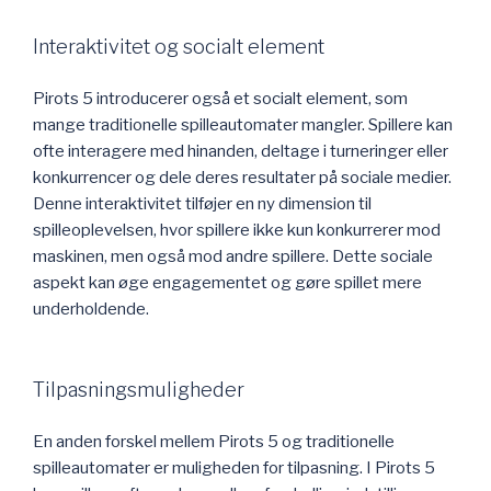
Interaktivitet og socialt element
Pirots 5 introducerer også et socialt element, som
mange traditionelle spilleautomater mangler. Spillere kan
ofte interagere med hinanden, deltage i turneringer eller
konkurrencer og dele deres resultater på sociale medier.
Denne interaktivitet tilføjer en ny dimension til
spilleoplevelsen, hvor spillere ikke kun konkurrerer mod
maskinen, men også mod andre spillere. Dette sociale
aspekt kan øge engagementet og gøre spillet mere
underholdende.
Tilpasningsmuligheder
En anden forskel mellem Pirots 5 og traditionelle
spilleautomater er muligheden for tilpasning. I Pirots 5