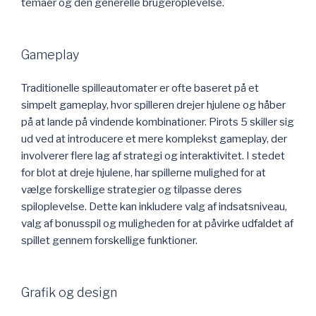
temaer og den generelle brugeroplevelse.
Gameplay
Traditionelle spilleautomater er ofte baseret på et
simpelt gameplay, hvor spilleren drejer hjulene og håber
på at lande på vindende kombinationer. Pirots 5 skiller sig
ud ved at introducere et mere komplekst gameplay, der
involverer flere lag af strategi og interaktivitet. I stedet
for blot at dreje hjulene, har spillerne mulighed for at
vælge forskellige strategier og tilpasse deres
spiloplevelse. Dette kan inkludere valg af indsatsniveau,
valg af bonusspil og muligheden for at påvirke udfaldet af
spillet gennem forskellige funktioner.
Grafik og design