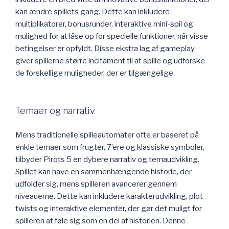
kan ændre spillets gang. Dette kan inkludere
multiplikatorer, bonusrunder, interaktive mini-spil og
mulighed for at låse op for specielle funktioner, når visse
betingelser er opfyldt. Disse ekstra lag af gameplay
giver spillerne større incitament til at spille og udforske
de forskellige muligheder, der er tilgængelige.
Temaer og narrativ
Mens traditionelle spilleautomater ofte er baseret på
enkle temaer som frugter, 7’ere og klassiske symboler,
tilbyder Pirots 5 en dybere narrativ og temaudvikling.
Spillet kan have en sammenhængende historie, der
udfolder sig, mens spilleren avancerer gennem
niveauerne. Dette kan inkludere karakterudvikling, plot
twists og interaktive elementer, der gør det muligt for
spilleren at føle sig som en del af historien. Denne