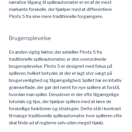
narrative tilgang til spilleautomater er en af de mest
markante forskelle, der hjælper med at differentiere
Pirots 5 fra sine mere traditionelle forgængere.
Brugeroplevelse
En anden vigtig faktor, der adskiller Pirots 5 fra
traditionelle spilleautomater, er den overordnede
brugeroplevelse. Pirots 5 er designet med fokus på
spilleren, hvilket betyder, at der er lagt stor vægt på
brugervenlighed og tilgængelighed. Spillet har en intuitiv
grænseflade, der gør det nemt for nye spillere at forstå,
hvordan man spiller. Derudover er der ofte tilgængelige
tutorials og tips, der hjælper spillere med at lære de
forskellige funktioner og strategier. Dette står i kontrast
til mange traditionelle spilleautomater, hvor spilleren ofte
skal finde ud af reglerne selv uden meget hjælp.