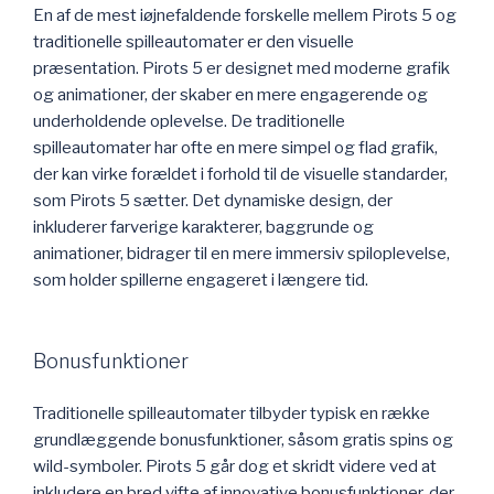
En af de mest iøjnefaldende forskelle mellem Pirots 5 og
traditionelle spilleautomater er den visuelle
præsentation. Pirots 5 er designet med moderne grafik
og animationer, der skaber en mere engagerende og
underholdende oplevelse. De traditionelle
spilleautomater har ofte en mere simpel og flad grafik,
der kan virke forældet i forhold til de visuelle standarder,
som Pirots 5 sætter. Det dynamiske design, der
inkluderer farverige karakterer, baggrunde og
animationer, bidrager til en mere immersiv spiloplevelse,
som holder spillerne engageret i længere tid.
Bonusfunktioner
Traditionelle spilleautomater tilbyder typisk en række
grundlæggende bonusfunktioner, såsom gratis spins og
wild-symboler. Pirots 5 går dog et skridt videre ved at
inkludere en bred vifte af innovative bonusfunktioner, der