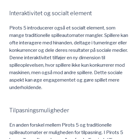
Interaktivitet og socialt element
Pirots 5 introducerer også et socialt element, som
mange traditionelle spilleautomater mangler. Spillere kan
ofte interagere med hinanden, deltage i turneringer eller
konkurrencer og dele deres resultater på sociale medier.
Denne interaktivitet tilføjer en ny dimension til
spilleoplevelsen, hvor spillere ikke kun konkurrerer mod
maskinen, men også mod andre spillere. Dette sociale
aspekt kan øge engagementet og gøre spillet mere
underholdende.
Tilpasningsmuligheder
En anden forskel mellem Pirots 5 og traditionelle
spilleautomater er muligheden for tilpasning. I Pirots 5