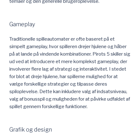
temaer og den generelle brugeroplevelse.
Gameplay
Traditionelle spilleautomater er ofte baseret på et
simpelt gameplay, hvor spilleren drejer hjulene og håber
på at lande på vindende kombinationer. Pirots 5 skiller sig
ud ved at introducere et mere komplekst gameplay, der
involverer flere lag af strategi og interaktivitet. I stedet
for blot at dreje hjulene, har spillerne mulighed for at
vælge forskellige strategier og tilpasse deres
spiloplevelse. Dette kan inkludere valg af indsatsniveau,
valg af bonusspil og muligheden for at påvirke udfaldet af
spillet gennem forskellige funktioner.
Grafik og design