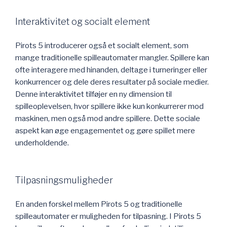
Interaktivitet og socialt element
Pirots 5 introducerer også et socialt element, som
mange traditionelle spilleautomater mangler. Spillere kan
ofte interagere med hinanden, deltage i turneringer eller
konkurrencer og dele deres resultater på sociale medier.
Denne interaktivitet tilføjer en ny dimension til
spilleoplevelsen, hvor spillere ikke kun konkurrerer mod
maskinen, men også mod andre spillere. Dette sociale
aspekt kan øge engagementet og gøre spillet mere
underholdende.
Tilpasningsmuligheder
En anden forskel mellem Pirots 5 og traditionelle
spilleautomater er muligheden for tilpasning. I Pirots 5