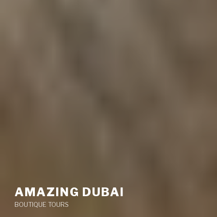
AMAZING DUBAI
BOUTIQUE TOURS