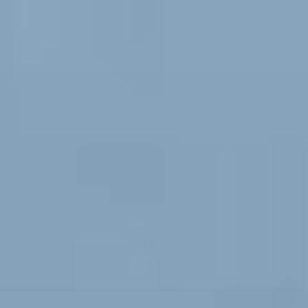
Skip
to
content