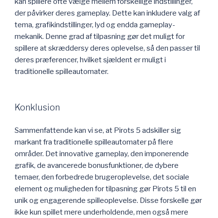
kan spillere ofte vælge mellem forskellige indstillinger,
der påvirker deres gameplay. Dette kan inkludere valg af
tema, grafikindstillinger, lyd og endda gameplay-
mekanik. Denne grad af tilpasning gør det muligt for
spillere at skræddersy deres oplevelse, så den passer til
deres præferencer, hvilket sjældent er muligt i
traditionelle spilleautomater.
Konklusion
Sammenfattende kan vi se, at Pirots 5 adskiller sig
markant fra traditionelle spilleautomater på flere
områder. Det innovative gameplay, den imponerende
grafik, de avancerede bonusfunktioner, de dybere
temaer, den forbedrede brugeroplevelse, det sociale
element og muligheden for tilpasning gør Pirots 5 til en
unik og engagerende spilleoplevelse. Disse forskelle gør
ikke kun spillet mere underholdende, men også mere