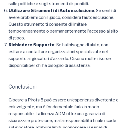
sulle politiche e sugli strumenti disponibili.
Utilizzare Strumenti di Autoesclusione
: Se senti di
avere problemi con il gioco, considera l’autoesclusione.
Questo strumento ti consente di limitare
temporaneamente o permanentemente l’accesso al sito
di gioco.
Richiedere Supporto
: Se hai bisogno di aiuto, non
esitare a contattare organizzazioni specializzate nel
supporto ai giocatori d’azzardo. Ci sono molte risorse
disponibili per chi ha bisogno di assistenza.
Conclusioni
Giocare a Pirots 5 può essere un’esperienza divertente e
coinvolgente, ma è fondamentale farlo in modo
responsabile. La licenza ADM offre una garanzia di
sicurezza e protezione, ma la responsabilità finale ricade
sul giocatore. Stabilire limiti, riconoscere i segnali di