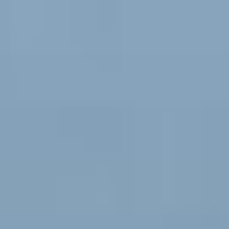
Skip
to
content