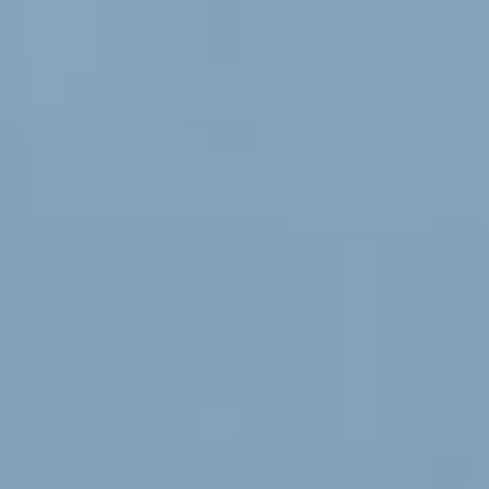
Skip
to
content