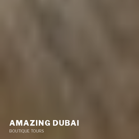
AMAZING DUBAI
BOUTIQUE TOURS