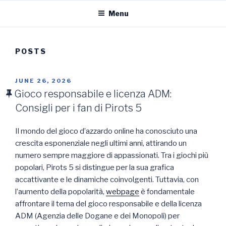
Menu
POSTS
POSTED
JUNE 26, 2026
ON
Gioco responsabile e licenza ADM:
Consigli per i fan di Pirots 5
Il mondo del gioco d’azzardo online ha conosciuto una
crescita esponenziale negli ultimi anni, attirando un
numero sempre maggiore di appassionati. Tra i giochi più
popolari, Pirots 5 si distingue per la sua grafica
accattivante e le dinamiche coinvolgenti. Tuttavia, con
l’aumento della popolarità,
webpage
è fondamentale
affrontare il tema del gioco responsabile e della licenza
ADM (Agenzia delle Dogane e dei Monopoli) per