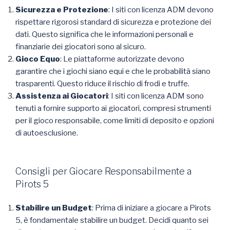
Sicurezza e Protezione
: I siti con licenza ADM devono
rispettare rigorosi standard di sicurezza e protezione dei
dati. Questo significa che le informazioni personali e
finanziarie dei giocatori sono al sicuro.
Gioco Equo
: Le piattaforme autorizzate devono
garantire che i giochi siano equi e che le probabilità siano
trasparenti. Questo riduce il rischio di frodi e truffe.
Assistenza ai Giocatori
: I siti con licenza ADM sono
tenuti a fornire supporto ai giocatori, compresi strumenti
per il gioco responsabile, come limiti di deposito e opzioni
di autoesclusione.
Consigli per Giocare Responsabilmente a
Pirots 5
Stabilire un Budget
: Prima di iniziare a giocare a Pirots
5, è fondamentale stabilire un budget. Decidi quanto sei