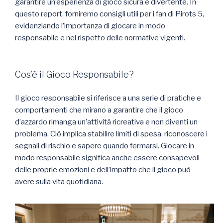
garantire un’esperienza di gioco sicura e divertente. In
questo report, forniremo consigli utili per i fan di Pirots 5,
evidenziando l’importanza di giocare in modo
responsabile e nel rispetto delle normative vigenti.
Cos’è il Gioco Responsabile?
Il gioco responsabile si riferisce a una serie di pratiche e
comportamenti che mirano a garantire che il gioco
d’azzardo rimanga un’attività ricreativa e non diventi un
problema. Ciò implica stabilire limiti di spesa, riconoscere i
segnali di rischio e sapere quando fermarsi. Giocare in
modo responsabile significa anche essere consapevoli
delle proprie emozioni e dell’impatto che il gioco può
avere sulla vita quotidiana.