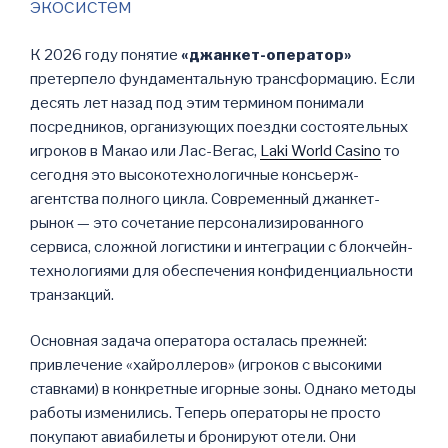
экосистем
К 2026 году понятие
«джанкет-оператор»
претерпело фундаментальную трансформацию. Если
десять лет назад под этим термином понимали
посредников, организующих поездки состоятельных
игроков в Макао или Лас-Вегас,
Laki World Casino
то
сегодня это высокотехнологичные консьерж-
агентства полного цикла. Современный джанкет-
рынок — это сочетание персонализированного
сервиса, сложной логистики и интеграции с блокчейн-
технологиями для обеспечения конфиденциальности
транзакций.
Основная задача оператора осталась прежней:
привлечение «хайроллеров» (игроков с высокими
ставками) в конкретные игорные зоны. Однако методы
работы изменились. Теперь операторы не просто
покупают авиабилеты и бронируют отели. Они